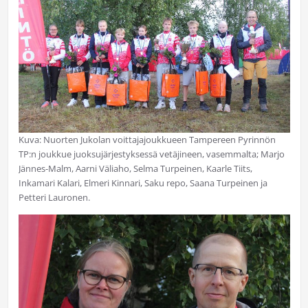
Kuva: Nuorten Jukolan voittajajoukkueen Tampereen Pyrinnön
TP:n joukkue juoksujärjestyksessä vetäjineen, vasemmalta; Marjo
Jännes-Malm, Aarni Väliaho, Selma Turpeinen, Kaarle Tiits,
Inkamari Kalari, Elmeri Kinnari, Saku repo, Saana Turpeinen ja
Petteri Lauronen.