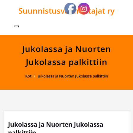
Skip
Suunnistusvalmentajat ry
to
content
Avaa/sulje valikko
Jukolassa ja Nuorten
Jukolassa palkittiin
Koti
Jukolassa ja Nuorten Jukolassa palkittiin
Jukolassa ja Nuorten Jukolassa
palkittiin