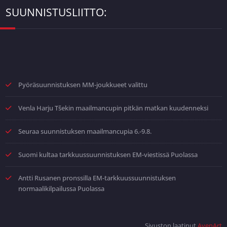
SUUNNISTUSLIITTO:
Pyöräsuunnistuksen MM-joukkueet valittu
Venla Harju Tšekin maailmancupin pitkän matkan kuudenneksi
Seuraa suunnistuksen maailmancupia 6.-9.8.
Suomi kultaa tarkkuussuunnistuksen EM-viestissä Puolassa
Antti Rusanen pronssilla EM-tarkkuussuunnistuksen
normaalikilpailussa Puolassa
Sivuston laatinut
AvenArt