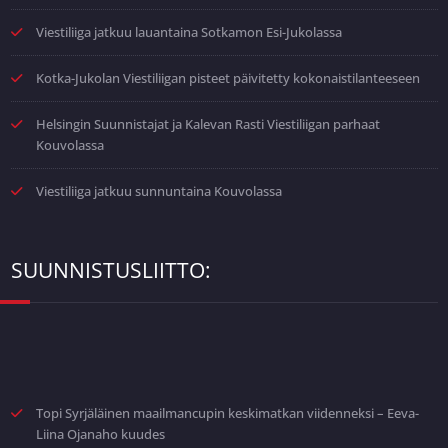
Viestiliiga jatkuu lauantaina Sotkamon Esi-Jukolassa
Kotka-Jukolan Viestiliigan pisteet päivitetty kokonaistilanteeseen
Helsingin Suunnistajat ja Kalevan Rasti Viestiliigan parhaat
Kouvolassa
Viestiliiga jatkuu sunnuntaina Kouvolassa
SUUNNISTUSLIITTO:
Topi Syrjäläinen maailmancupin keskimatkan viidenneksi – Eeva-
Liina Ojanaho kuudes