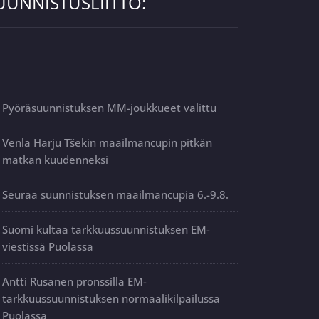
UUNNISTUSLIITTO:
Pyöräsuunnistuksen MM-joukkueet valittu
Venla Harju Tšekin maailmancupin pitkän
matkan kuudenneksi
Seuraa suunnistuksen maailmancupia 6.-9.8.
Suomi kultaa tarkkuussuunnistuksen EM-
viestissä Puolassa
Antti Rusanen pronssilla EM-
tarkkuussuunnistuksen normaalikilpailussa
Puolassa