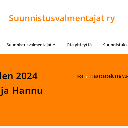
Suunnistusvalmentajat ry
Suunnistusvalmentajat
Ota yhteyttä
Suunnistuksen
den 2024
Koti
Haastattelussa v
aja Hannu