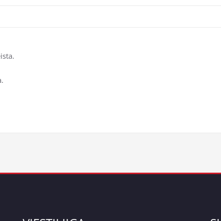
ista.
a.