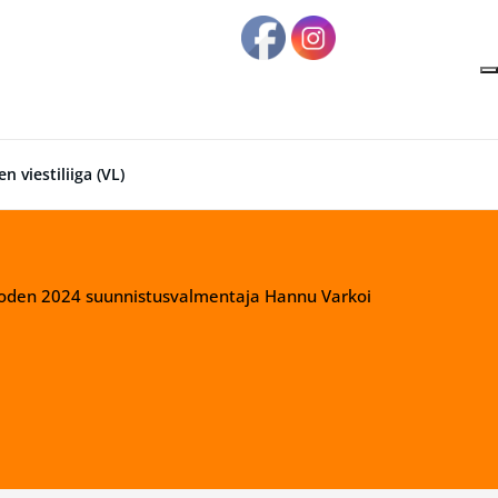
A
 viestiliiga (VL)
uoden 2024 suunnistusvalmentaja Hannu Varkoi