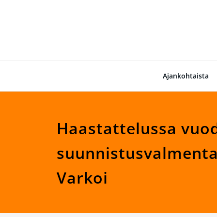
Skip
to
content
Ajankohtaista
Haastattelussa vuo
suunnistusvalment
Varkoi